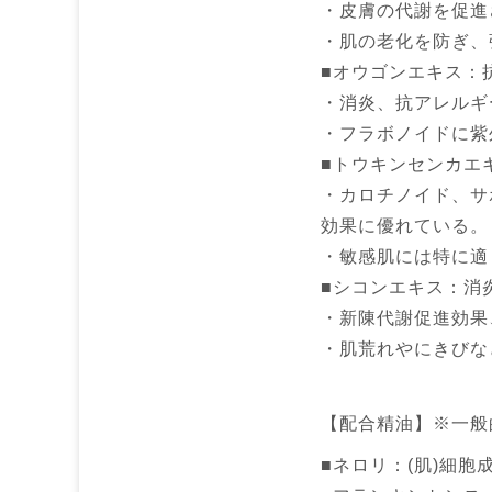
・皮膚の代謝を促進
・肌の老化を防ぎ、
■オウゴンエキス：
・消炎、抗アレルギ
・フラボノイドに紫
■トウキンセンカエ
・カロチノイド、サ
効果に優れている。
・敏感肌には特に適
■シコンエキス：消
・新陳代謝促進効果
・肌荒れやにきびな
【配合精油】※一般
■ネロリ：(肌)細胞