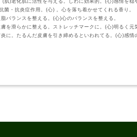
：(肌)老化肌に活性を与える。しわに効果的。(心)感情を穏
）抗菌・抗炎症作用。(心) 。心を落ち着かせてくれる香り。
皮脂バランスを整える。(心)心のバランスを整える。
)皮膚を滑らかに整える。ストレッチマークに。(心)明るく元
皮膚炎に。たるんだ皮膚を引き締めるといわれてる。(心)感