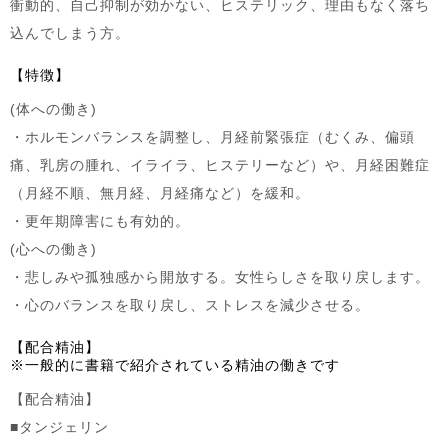
衝動的、自己抑制が効かない、ヒステリック、理由もなく落ち
込んでしまう方。
【特徴】
(体への働き)
・ホルモンバランスを調整し、月経前緊張症（むくみ、偏頭
痛、乳房の腫れ、イライラ、ヒステリーなど）や、月経困難症
（月経不順、無月経、月経痛など）を緩和。
・更年期障害にも有効的。
(心への働き)
・悲しみや孤独感から開放する。女性らしさを取り戻します。
・心のバランスを取り戻し、ストレスを減少させる。
【配合精油】
※一般的に書籍で紹介されている精油の働きです
【配合精油】
■タンジェリン