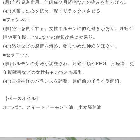
(肌)血行促進作用。筋肉痛や月経痛などの痛みを和らげる。
(心)興奮した心を鎮め、深くリラックスさせる。
■フェンネル
(肌)発汗を良くする。女性ホルモンに似た働きがあり、月経不
順や更年期、PMSなどの症状改善に効果的。
(心)怒りなどの感情を鎮め、張りつめた神経をほぐす。
■ゼラニウム
(肌)ホルモンの分泌が調整され、月経不順やPMS、月経痛、更
年期障害などの女性特有の悩みを緩和。
(心)自律神経のバランスを調整。月経前のイライラ解消。
【ベースオイル】
ホホバ油、スイートアーモンド油、小麦胚芽油