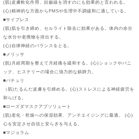
(肌)皮膚軟化作用、妊娠線を消すのにも効果的と言われる。
(心)精神的な方面からPMSや生理中不調緩和に適している。
■サイプレス
(肌)肌を引き締め、セルライト除去に効果がある。体内の余分
な水分や老廃物を排出する。
(心)自律神経のバランスをとる。
■メリッサ
(肌)月経周期を整えて月経痛を緩和する。(心)ショックやパニ
ック、ヒステリーの場合に強力的な鎮静力。
■パチュリ
（肌)たるんだ皮膚を引締める。(心)ストレスによる神経疲労を
和らげる。
■ローズダマスクアブソリュート
(肌)老化・乾燥への保湿効果、アンチエイジングに最適。 (心)
心を安定させ自信と安らぎを与える。
■マジョラム